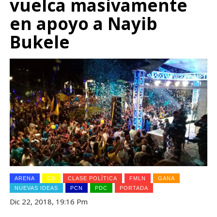
vuelca masivamente
en apoyo a Nayib
Bukele
ARENA
CD
CLASE POLÍTICA
FMLN
GANA
NUEVAS IDEAS
PCN
PDC
PORTADA
Dic 22, 2018, 19:16 Pm