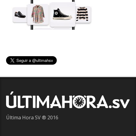
Última Hora SV ® 2016