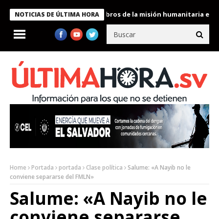
te Bukele condecora a miembros de la misión humanitaria enviada
NOTICIAS DE ÚLTIMA HORA
Home
Portada
portada
Clase política
Salume: «A Nayib no le
conviene separarse del FMLN»
Salume: «A Nayib no le
conviene separarse