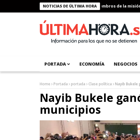
Presidente Bukele condecora a miembros de la misión hum
NOTICIAS DE ÚLTIMA HORA
PORTADA
ECONOMÍA
NEGOCIOS
Home
Portada
portada
Clase política
Nayib Bukele 
Nayib Bukele ganó
municipios