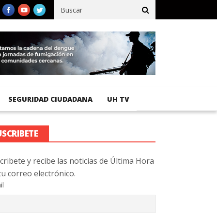
ico registra 92 % de avance en obras de terracería
Aeropuerto I
SEGURIDAD CIUDADANA
UH TV
USCRIBETE
cribete y recibe las noticias de Última Hora
tu correo electrónico.
il