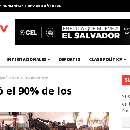
anitaria enviada a Venezuela
Aeropuerto Internacional del Pacíf
INTERNACIONALES
DEPORTES
CLASE POLÍTICA
ganó el 90% de los municipios
S
 el 90% de los
Sus
en 
Ema