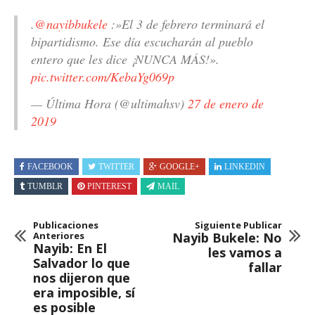
.
@nayibbukele
:»El 3 de febrero terminará el
bipartidismo. Ese día escucharán al pueblo
entero que les dice ¡NUNCA MÁS!».
pic.twitter.com/KebaYg069p
— Última Hora (@ultimahsv)
27 de enero de
2019
FACEBOOK
TWITTER
GOOGLE+
LINKEDIN
TUMBLR
PINTEREST
MAIL
Publicaciones
Siguiente Publicar
Anteriores
Nayib Bukele: No
Nayib: En El
les vamos a
Salvador lo que
fallar
nos dijeron que
era imposible, sí
es posible