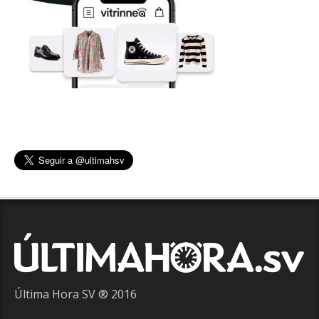
Última Hora SV ® 2016