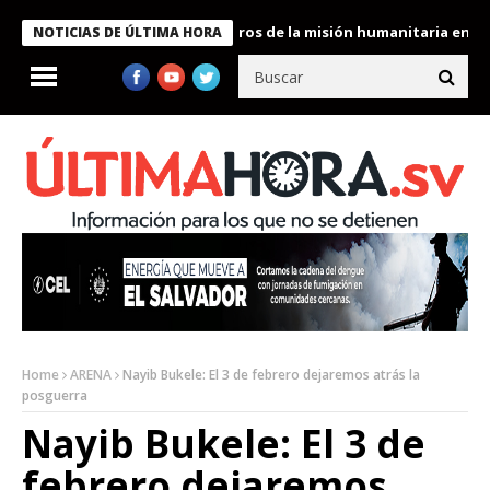
e Bukele condecora a miembros de la misión humanitaria enviada a
NOTICIAS DE ÚLTIMA HORA
Home
ARENA
Nayib Bukele: El 3 de febrero dejaremos atrás la
posguerra
Nayib Bukele: El 3 de
febrero dejaremos