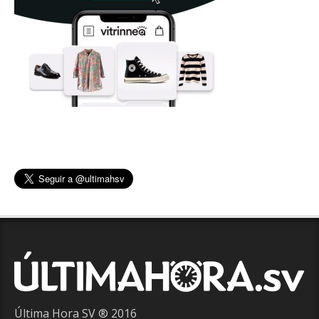
Última Hora SV ® 2016