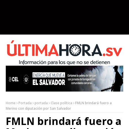
Home
Portada
portada
Clase política
FMLN brindará fuero a
Merino con diputación por San Salvador
FMLN brindará fuero a