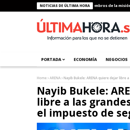
Presidente Bukele condecora a miembros de la misión hum
NOTICIAS DE ÚLTIMA HORA
PORTADA
ECONOMÍA
NEGOCIOS
Home
ARENA
Nayib Bukele: ARENA quiere dejar libre 
Nayib Bukele: ARE
libre a las grand
el impuesto de se