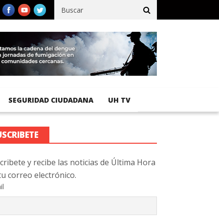
fico registra 92 % de avance en obras de terracería
Aeropuerto 
SEGURIDAD CIUDADANA
UH TV
USCRIBETE
cribete y recibe las noticias de Última Hora
tu correo electrónico.
il