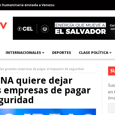
anitaria enviada a Venezuela
Aeropuerto Internacional del Pací
INTERNACIONALES
DEPORTES
CLASE POLÍTICA
a las grandes empresas de pagar el impuesto de seguridad
S
NA quiere dejar
Sus
es empresas de pagar
en 
guridad
Ema