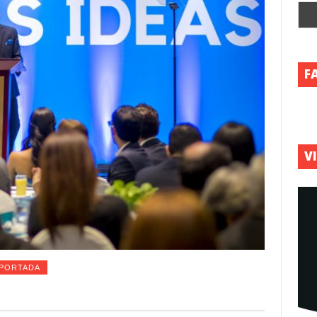
F
V
PORTADA