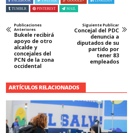
FACEBOOK
TWITTER
GOOGLE+
LINKEDIN
TUMBLR
PINTEREST
MAIL
Publicaciones
Siguiente Publicar
Anteriores
Concejal del PDC
Bukele recibirá
denuncia a
apoyo de otro
diputados de su
alcalde y
partido por
concejales del
tener 83
PCN de la zona
empleados
occidental
ARTÍCULOS RELACIONADOS