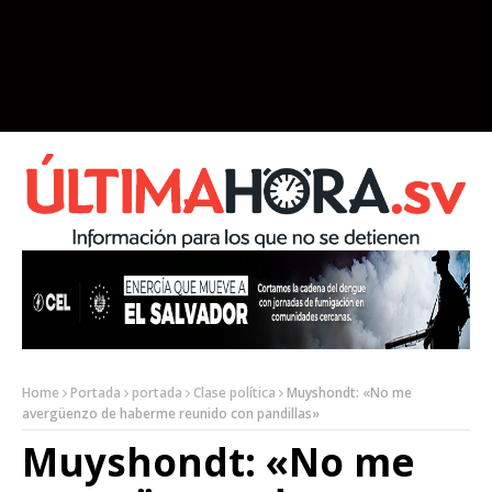
Home
Portada
portada
Clase política
Muyshondt: «No me
avergüenzo de haberme reunido con pandillas»
Muyshondt: «No me