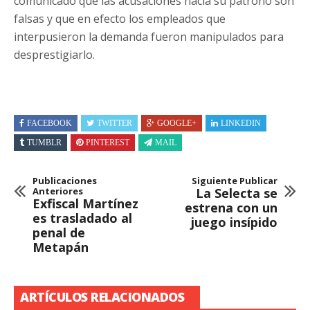
comunicado que las acusaciones hacia su patrono son
falsas y que en efecto los empleados que
interpusieron la demanda fueron manipulados para
desprestigiarlo.
FACEBOOK
TWITTER
GOOGLE+
LINKEDIN
TUMBLR
PINTEREST
MAIL
Publicaciones
Siguiente Publicar
Anteriores
La Selecta se
Exfiscal Martínez
estrena con un
es trasladado al
juego insípido
penal de
Metapán
ARTÍCULOS RELACIONADOS