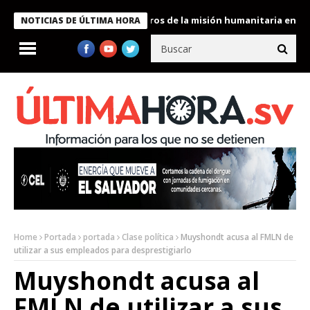
 Bukele condecora a miembros de la misión humanitaria enviada a
NOTICIAS DE ÚLTIMA HORA
Home
Portada
portada
Clase política
Muyshondt acusa al FMLN de
utilizar a sus empleados para desprestigiarlo
Muyshondt acusa al
FMLN de utilizar a sus