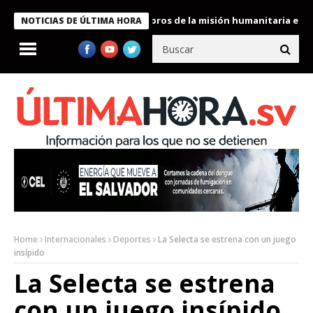
te Bukele condecora a miembros de la misión humanitaria enviada
NOTICIAS DE ÚLTIMA HORA
Home
Internacionales
Deportes
La Selecta se estrena con un juego
insípido
La Selecta se estrena
con un juego insípido