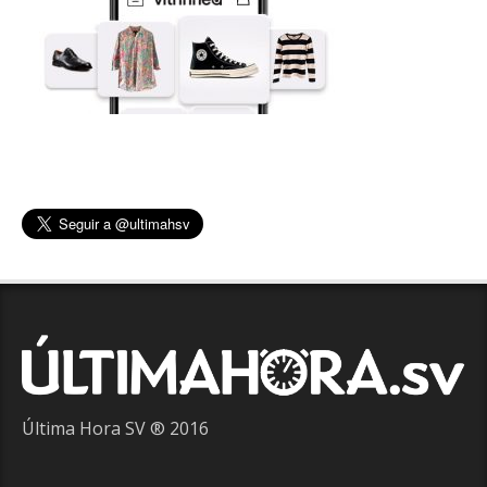
Última Hora SV ® 2016