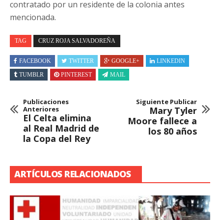
contratado por un residente de la colonia antes
mencionada.
TAG
CRUZ ROJA SALVADOREÑA
FACEBOOK
TWITTER
GOOGLE+
LINKEDIN
TUMBLR
PINTEREST
MAIL
Publicaciones
Siguiente Publicar
Anteriores
Mary Tyler
El Celta elimina
Moore fallece a
al Real Madrid de
los 80 años
la Copa del Rey
ARTÍCULOS RELACIONADOS