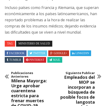
Incluso países como Francia y Alemania, que superan
económicamente a los países latinoamericanos, han
reportado problemas a la hora de realizar las
compras de los insumos médicos; dejando evidencia
las dificultades que se viven a nivel mundial.
TAG
MINISTERIO DE SALUD
FACEBOOK
TWITTER
GOOGLE+
LINKEDIN
TUMBLR
PINTEREST
MAIL
Publicaciones
Siguiente Publicar
Anteriores
Empleados del
Milena Mayorga:
MOP se
Urge aprobar
incorporan a
cuarentena
búsqueda de
estricta para
posible focos de
frenar muertes
langosta
de COVID-19