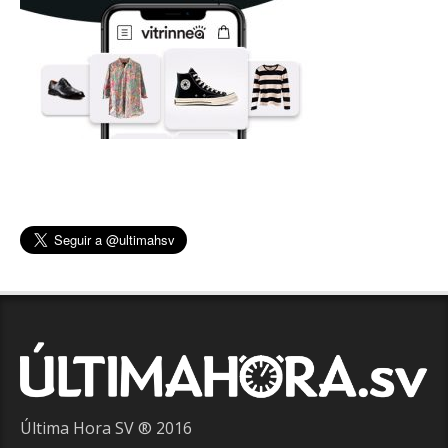
Última Hora SV ® 2016