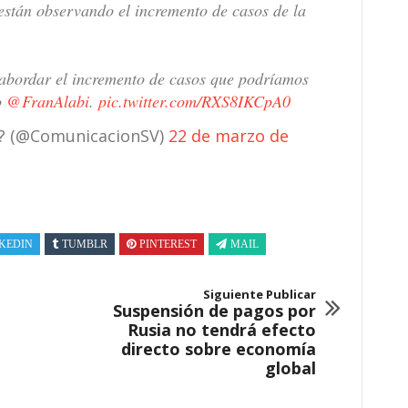
están observando el incremento de casos de la
 abordar el incremento de casos que podríamos
o
@FranAlabi
.
pic.twitter.com/RXS8IKCpA0
?? (@ComunicacionSV)
22 de marzo de
KEDIN
TUMBLR
PINTEREST
MAIL
Siguiente Publicar
Suspensión de pagos por
Rusia no tendrá efecto
directo sobre economía
global