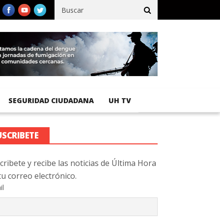
ico registra 92 % de avance en obras de terracería
Aeropuerto I
SEGURIDAD CIUDADANA
UH TV
USCRIBETE
cribete y recibe las noticias de Última Hora
tu correo electrónico.
il