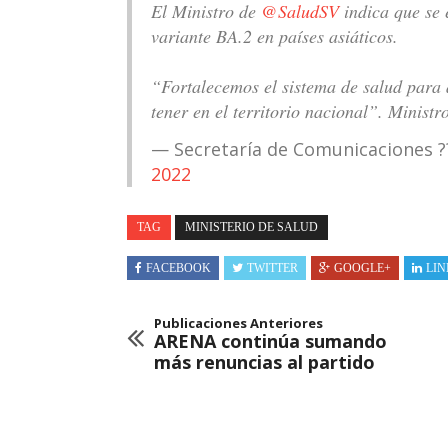
El Ministro de
@SaludSV
indica que se 
variante BA.2 en países asiáticos.
“Fortalecemos el sistema de salud para
tener en el territorio nacional”. Ministr
— Secretaría de Comunicaciones 
2022
TAG
MINISTERIO DE SALUD
FACEBOOK
TWITTER
GOOGLE+
LIN
Publicaciones Anteriores
ARENA continúa sumando
más renuncias al partido