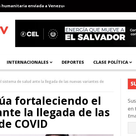
anitaria enviada a Venezuela
Aeropuerto Internacional del Pacíf
INTERNACIONALES
DEPORTES
CLASE POLÍTICA
l sistema de salud ante la llegada de las nuevas variantes de
S
úa fortaleciendo el
Sus
nte la llegada de las
en 
Ema
 de COVID