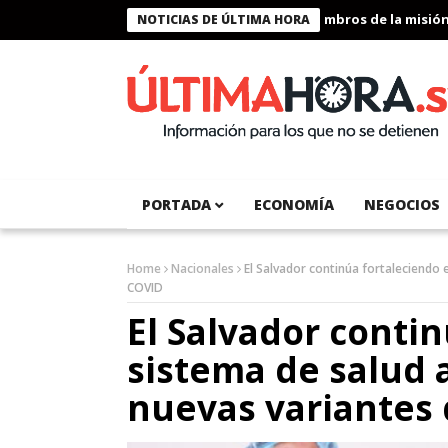
Presidente Bukele condecora a miembros de la misión hum
NOTICIAS DE ÚLTIMA HORA
PORTADA
ECONOMÍA
NEGOCIOS
Home
Nacionales
El Salvador continúa fortaleciendo e
COVID
El Salvador contin
sistema de salud a
nuevas variantes