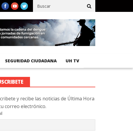
ico registra 92 % de avance en obras de terracería
Aeropuerto I
SEGURIDAD CIUDADANA
UH TV
USCRIBETE
cribete y recibe las noticias de Última Hora
tu correo electrónico.
il