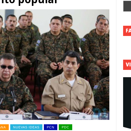
F
V
ANA
NUEVAS IDEAS
PCN
PDC