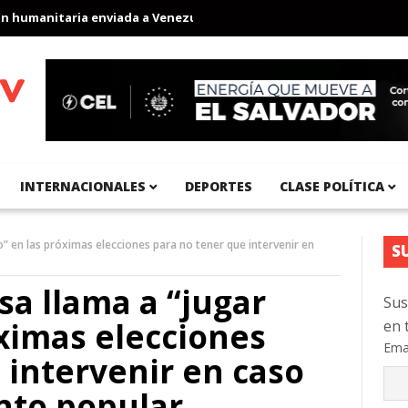
nitaria enviada a Venezuela
Aeropuerto Internacional del Pacíf
INTERNACIONALES
DEPORTES
CLASE POLÍTICA
o” en las próximas elecciones para no tener que intervenir en
S
sa llama a “jugar
Sus
óximas elecciones
en 
Ema
 intervenir en caso
nto popular