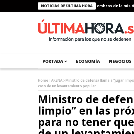
Presidente Bukele condecora a miembros de la misión huma
NOTICIAS DE ÚLTIMA HORA
PORTADA
ECONOMÍA
NEGOCIOS
Home
ARENA
Ministro de defensa llama a “jugar limpi
caso de un levantamiento popular
Ministro de defen
limpio” en las pr
para no tener que
de un levantamie