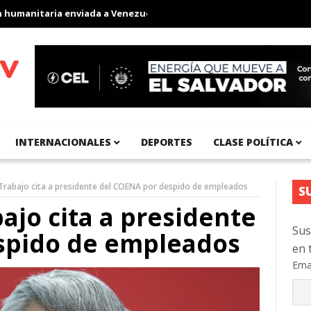
anitaria enviada a Venezuela
Aeropuerto Internacional del Pací
INTERNACIONALES
DEPORTES
CLASE POLÍTICA
 Trabajo cita a presidente del COENA por despido de empleados
S
ajo cita a presidente
Sus
spido de empleados
en 
Ema