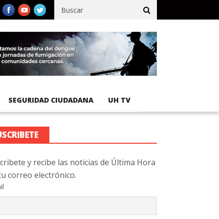
fico registra 92 % de avance en obras de terracería
Aeropuerto 
SEGURIDAD CIUDADANA
UH TV
USCRIBETE
cribete y recibe las noticias de Última Hora
tu correo electrónico.
il