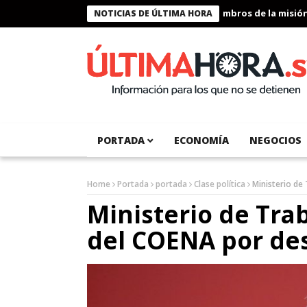
Presidente Bukele condecora a miembros de la misión hum
NOTICIAS DE ÚLTIMA HORA
PORTADA
ECONOMÍA
NEGOCIOS
Home
Portada
portada
Clase política
Ministerio de
Ministerio de Trab
del COENA por de