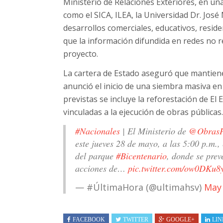
Ministerio de Relaciones Exteriores, en un
como el SICA, ILEA, la Universidad Dr. Jos
desarrollos comerciales, educativos, residen
que la información difundida en redes no re
proyecto.
La cartera de Estado aseguró que mantie
anunció el inicio de una siembra masiva en 
previstas se incluye la reforestación de E
vinculadas a la ejecución de obras públicas.
#Nacionales
| El Ministerio de
@ObrasP
este jueves 28 de mayo, a las 5:00 p.m.,
del parque
#Bicentenario
, donde se pre
acciones de…
pic.twitter.com/ow0DKu
— #ÚltimaHora (@ultimahsv)
May 
FACEBOOK
TWITTER
GOOGLE+
LIN