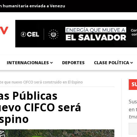
anitaria enviada a Venezuela
Aeropuerto Internacional del Pacíf
INTERNACIONALES
DEPORTES
CLASE POLÍTICA
te que nuevo CIFCO será construido en El Espino
S
as Públicas
Sus
evo CIFCO será
en 
Espino
Ema