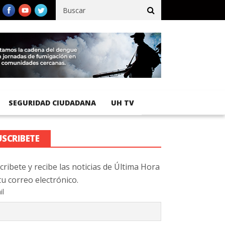
ico registra 92 % de avance en obras de terracería
Aeropuerto I
SEGURIDAD CIUDADANA
UH TV
USCRIBETE
cribete y recibe las noticias de Última Hora
tu correo electrónico.
il