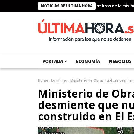
Presidente Bukele condecora a miembros de la misión hum
NOTICIAS DE ÚLTIMA HORA
PORTADA
ECONOMÍA
NEGOCIOS
Home
Lo último
Ministerio de Obras Públicas desmien
Ministerio de Obr
desmiente que nu
construido en El 