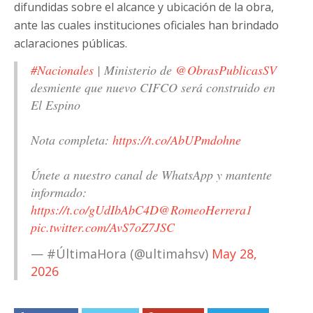
difundidas sobre el alcance y ubicación de la obra,
ante las cuales instituciones oficiales han brindado
aclaraciones públicas.
#Nacionales
| Ministerio de
@ObrasPublicasSV
desmiente que nuevo CIFCO será construido en
El Espino
Nota completa:
https://t.co/AbUPmdohne
Únete a nuestro canal de WhatsApp y mantente
informado:
https://t.co/gUdIbAbC4D
@RomeoHerrera1
pic.twitter.com/AvS7oZ7JSC
— #ÚltimaHora (@ultimahsv)
May 28,
2026