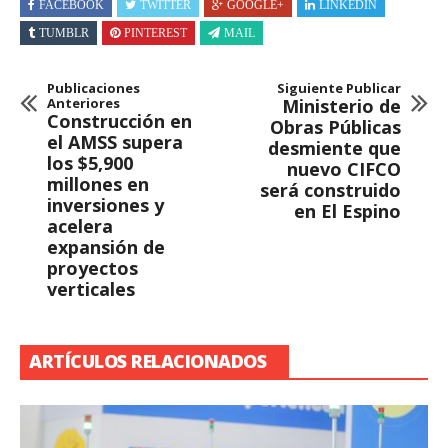
FACEBOOK
TWITTER
GOOGLE+
LINKEDIN
TUMBLR
PINTEREST
MAIL
Publicaciones
Siguiente Publicar
Anteriores
Ministerio de
Construcción en
Obras Públicas
el AMSS supera
desmiente que
los $5,900
nuevo CIFCO
millones en
será construido
inversiones y
en El Espino
acelera
expansión de
proyectos
verticales
ARTÍCULOS RELACIONADOS