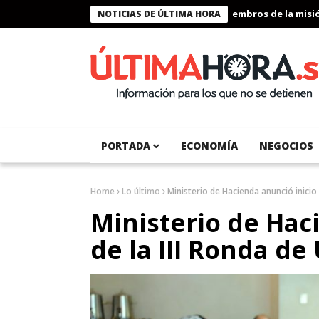
Presidente Bukele condecora a miembros de la misión h
NOTICIAS DE ÚLTIMA HORA
PORTADA
ECONOMÍA
NEGOCIOS
Home
Lo último
Ministerio de Hacienda anunció inicio
Ministerio de Hac
de la III Ronda d