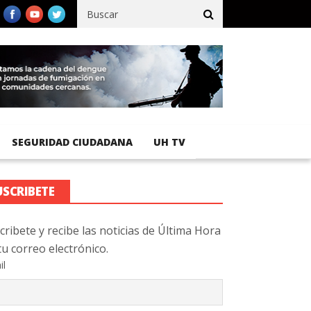
cífico registra 92 % de avance en obras de terracería
Aeropuerto
SEGURIDAD CIUDADANA
UH TV
USCRIBETE
cribete y recibe las noticias de Última Hora
tu correo electrónico.
il