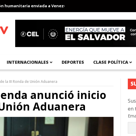
umanitaria enviada a Venezuela
Aeropuerto Internacional del Pa
INTERNACIONALES
DEPORTES
CLASE POLÍTICA
 de la III Ronda de Unión Aduanera
S
ienda anunció inicio
Sus
e Unión Aduanera
en 
Ema