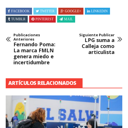
FACEBOOK
TWITTER
GOOGLE+
LINKEDIN
TUMBLR
PINTEREST
MAIL
Publicaciones
Siguiente Publicar
Anteriores
LPG suma a
Fernando Poma:
Calleja como
La marca FMLN
articulista
genera miedo e
incertidumbre
ARTÍCULOS RELACIONADOS