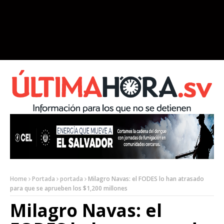
Home
Portada
portada
Milagro Navas: el FODES lo han atrasado
para que se aprueben los $1,200 millones
Milagro Navas: el