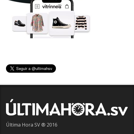
Última Hora SV ® 2016