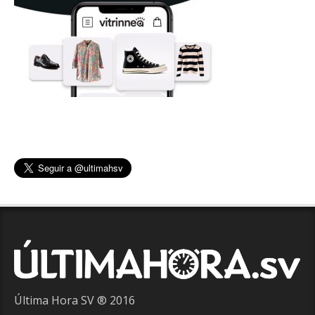
Última Hora SV ® 2016