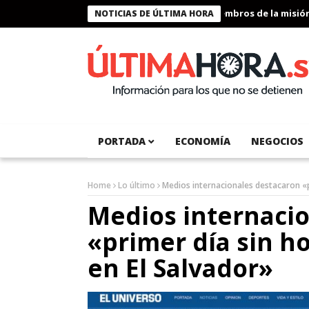
Presidente Bukele condecora a miembros de la misión hu
NOTICIAS DE ÚLTIMA HORA
PORTADA
ECONOMÍA
NEGOCIOS
Home
Lo último
Medios internacionales destacaron «p
Medios internaci
«primer día sin h
en El Salvador»