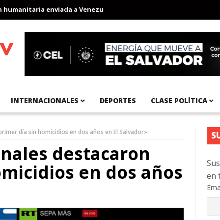
manitaria enviada a Venezuela
Aeropuerto Internacional del Pac
INTERNACIONALES
DEPORTES
CLASE POLÍTICA
rimer día sin homicidios en dos años en El Salvador»
S
onales destacaron
Sus
omicidios en dos años
en 
Ema