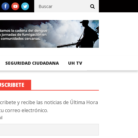
ífico registra 92 % de avance en obras de terracería
Aeropuerto 
SEGURIDAD CIUDADANA
UH TV
USCRIBETE
cribete y recibe las noticias de Última Hora
tu correo electrónico.
il