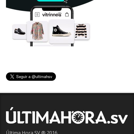
Última Hora SV ® 2016