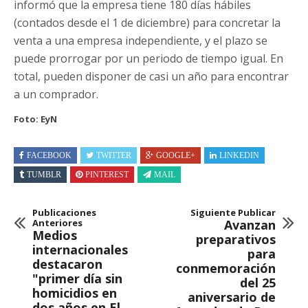
informó que la empresa tiene 180 días hábiles
(contados desde el 1 de diciembre) para concretar la
venta a una empresa independiente, y el plazo se
puede prorrogar por un periodo de tiempo igual. En
total, pueden disponer de casi un año para encontrar
a un comprador.
Foto: EyN
FACEBOOK
TWITTER
GOOGLE+
LINKEDIN
TUMBLR
PINTEREST
MAIL
Publicaciones
Siguiente Publicar
Anteriores
Avanzan
Medios
preparativos
internacionales
para
destacaron
conmemoración
"primer día sin
del 25
homicidios en
aniversario de
dos años en El