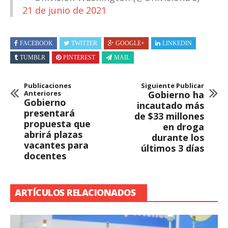
21 de junio de 2021
FACEBOOK
TWITTER
GOOGLE+
LINKEDIN
TUMBLR
PINTEREST
MAIL
Publicaciones
Siguiente Publicar
Anteriores
Gobierno ha
Gobierno
incautado más
presentará
de $33 millones
propuesta que
en droga
abrirá plazas
durante los
vacantes para
últimos 3 días
docentes
ARTÍCULOS RELACIONADOS