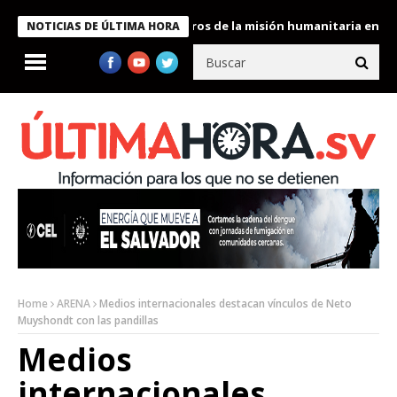
 Bukele condecora a miembros de la misión humanitaria enviada a
NOTICIAS DE ÚLTIMA HORA
Home
ARENA
Medios internacionales destacan vínculos de Neto
Muyshondt con las pandillas
Medios
internacionales