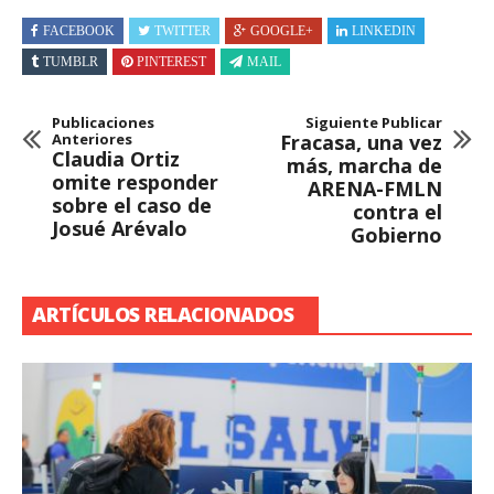
FACEBOOK
TWITTER
GOOGLE+
LINKEDIN
TUMBLR
PINTEREST
MAIL
Publicaciones
Siguiente Publicar
Anteriores
Fracasa, una vez
Claudia Ortiz
más, marcha de
omite responder
ARENA-FMLN
sobre el caso de
contra el
Josué Arévalo
Gobierno
ARTÍCULOS RELACIONADOS