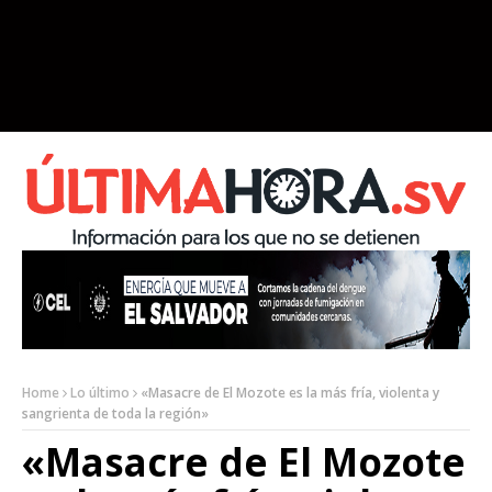
Home
Lo último
«Masacre de El Mozote es la más fría, violenta y
sangrienta de toda la región»
«Masacre de El Mozote