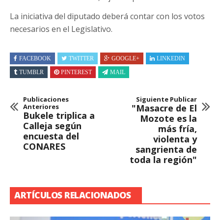
La iniciativa del diputado deberá contar con los votos
necesarios en el Legislativo.
FACEBOOK
TWITTER
GOOGLE+
LINKEDIN
TUMBLR
PINTEREST
MAIL
Publicaciones
Siguiente Publicar
Anteriores
"Masacre de El
Bukele triplica a
Mozote es la
Calleja según
más fría,
encuesta del
violenta y
CONARES
sangrienta de
toda la región"
ARTÍCULOS RELACIONADOS