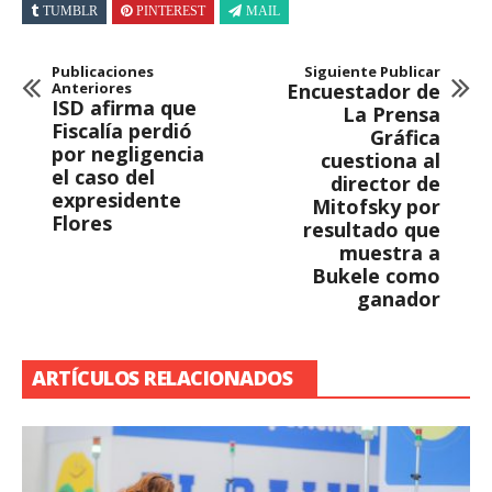
TUMBLR
PINTEREST
MAIL
Publicaciones
Siguiente Publicar
Anteriores
Encuestador de
ISD afirma que
La Prensa
Fiscalía perdió
Gráfica
por negligencia
cuestiona al
el caso del
director de
expresidente
Mitofsky por
Flores
resultado que
muestra a
Bukele como
ganador
ARTÍCULOS RELACIONADOS