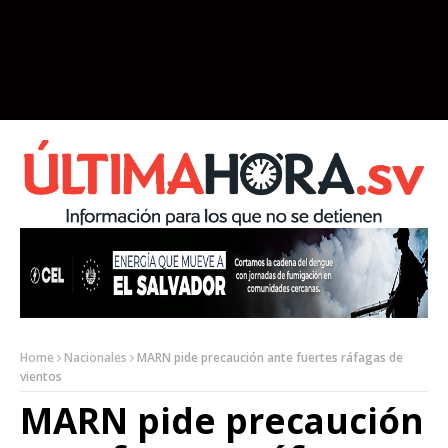
Home
Nacionales
MARN pide precaución ante fuertes ráfagas de
vientos
MARN pide precaución