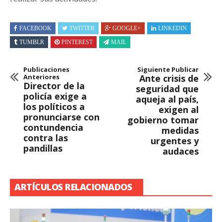
FACEBOOK
TWITTER
GOOGLE+
LINKEDIN
TUMBLR
PINTEREST
MAIL
Publicaciones
Siguiente Publicar
Anteriores
Ante crisis de
Director de la
seguridad que
policía exige a
aqueja al país,
los políticos a
exigen al
pronunciarse con
gobierno tomar
contundencia
medidas
contra las
urgentes y
pandillas
audaces
ARTÍCULOS RELACIONADOS