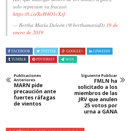
solo represion ya fracasó.
https://t.co/XeH4O1cXxf
— Bertha María Deleón (@berthamariaD)
19 de
enero de 2019
FACEBOOK
TWITTER
GOOGLE+
LINKEDIN
TUMBLR
PINTEREST
MAIL
Publicaciones
Siguiente Publicar
Anteriores
FMLN ha
MARN pide
solicitado a los
precaución ante
miembros de las
fuertes ráfagas
JRV que anulen
de vientos
25 votos por
urna a GANA