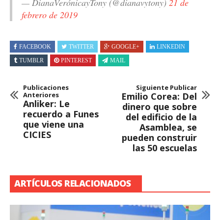
— DianaVerónicayTony (@dianavytony)
21 de
febrero de 2019
FACEBOOK
TWITTER
GOOGLE+
LINKEDIN
TUMBLR
PINTEREST
MAIL
Publicaciones
Siguiente Publicar
Anteriores
Emilio Corea: Del
Anliker: Le
dinero que sobre
recuerdo a Funes
del edificio de la
que viene una
Asamblea, se
CICIES
pueden construir
las 50 escuelas
ARTÍCULOS RELACIONADOS