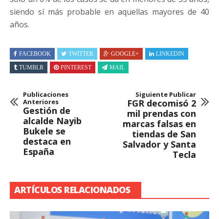
siendo sí más probable en aquellas mayores de 40
años.
FACEBOOK
TWITTER
GOOGLE+
LINKEDIN
TUMBLR
PINTEREST
MAIL
Publicaciones
Siguiente Publicar
Anteriores
FGR decomisó 2
Gestión de
mil prendas con
alcalde Nayib
marcas falsas en
Bukele se
tiendas de San
destaca en
Salvador y Santa
España
Tecla
ARTÍCULOS RELACIONADOS