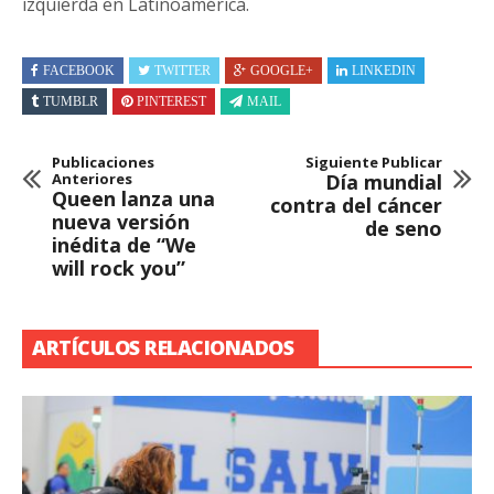
izquierda en Latinoamérica.
FACEBOOK
TWITTER
GOOGLE+
LINKEDIN
TUMBLR
PINTEREST
MAIL
Publicaciones
Siguiente Publicar
Anteriores
Día mundial
Queen lanza una
contra del cáncer
nueva versión
de seno
inédita de “We
will rock you”
ARTÍCULOS RELACIONADOS