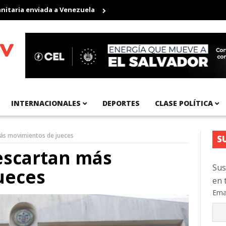
ia enviada a Venezuela
Aeropuerto Internacional del Pacífico r
INTERNACIONALES
DEPORTES
CLASE POLÍTICA
ás movimientos de jueces
S
escartan más
Sus
ueces
en 
Ema