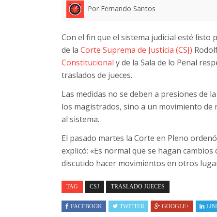
Por Fernando Santos
Con el fin que el sistema judicial esté list
de la
Corte Suprema de Justicia (CSJ)
Rodolf
Constitucional
y de la Sala de lo Penal re
traslados de jueces.
Las medidas no se deben a presiones de la 
los magistrados, sino a un movimiento de 
al sistema.
El pasado martes la Corte en Pleno ordenó 
explicó: «Es normal que se hagan cambios 
discutido hacer movimientos en otros lugare
TAG
CSJ
TRASLADO JUECES
FACEBOOK
TWITTER
GOOGLE+
LIN