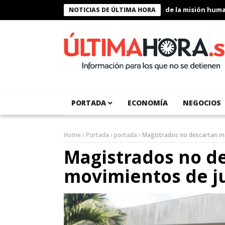
Presidente Bukele condecora a miembros de la misión humanitar
NOTICIAS DE ÚLTIMA HORA
PORTADA
ECONOMÍA
NEGOCIOS
Home
Portada
portada
Magistrados no descartan m
Magistrados no d
movimientos de j