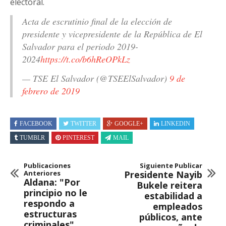
electoral.
Acta de escrutinio final de la elección de
presidente y vicepresidente de la República de El
Salvador para el periodo 2019-
2024
https://t.co/b6hReOPkLz
— TSE El Salvador (@TSEElSalvador)
9 de
febrero de 2019
FACEBOOK
TWITTER
GOOGLE+
LINKEDIN
TUMBLR
PINTEREST
MAIL
Publicaciones
Siguiente Publicar
Anteriores
Presidente Nayib
Aldana: "Por
Bukele reitera
principio no le
estabilidad a
respondo a
empleados
estructuras
públicos, ante
criminales"