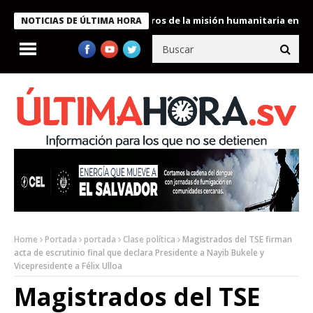
 Bukele condecora a miembros de la misión humanitaria enviada a
NOTICIAS DE ÚLTIMA HORA
Home
Portada
portada
Clase política
Magistrados del TSE firman
acta de escrutinio final que declara Presidente a Nayib Bukele y
Vicepresidente a Félix Ulloa
Magistrados del TSE