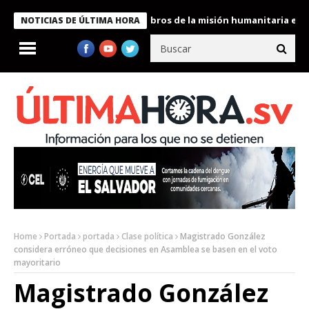
te Bukele condecora a miembros de la misión humanitaria enviada
NOTICIAS DE ÚLTIMA HORA
Home
Portada
portada
Clase política
Magistrado González
considera erróneo que decisiones en Asamblea se basen en el voto
mayoritario
Magistrado González