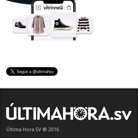
Última Hora SV ® 2016