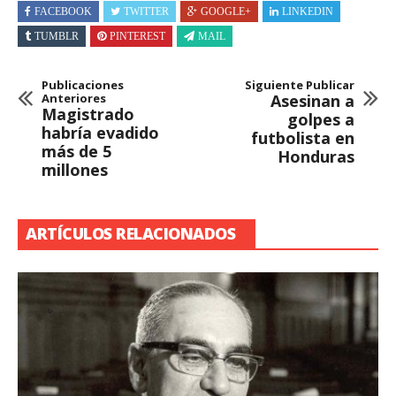
FACEBOOK
TWITTER
GOOGLE+
LINKEDIN
TUMBLR
PINTEREST
MAIL
Publicaciones
Siguiente Publicar
Anteriores
Asesinan a
Magistrado
golpes a
habría evadido
futbolista en
más de 5
Honduras
millones
ARTÍCULOS RELACIONADOS