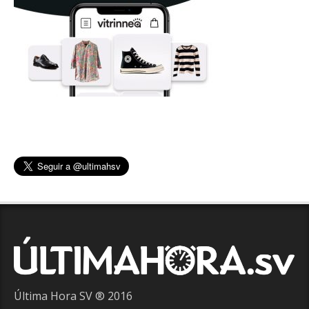
Última Hora SV ® 2016