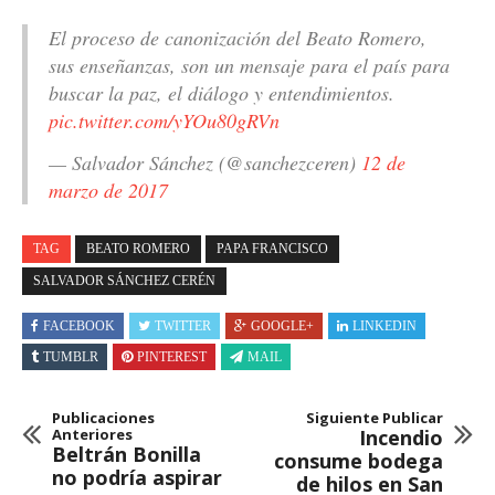
El proceso de canonización del Beato Romero,
sus enseñanzas, son un mensaje para el país para
buscar la paz, el diálogo y entendimientos.
pic.twitter.com/yYOu80gRVn
— Salvador Sánchez (@sanchezceren)
12 de
marzo de 2017
TAG
BEATO ROMERO
PAPA FRANCISCO
SALVADOR SÁNCHEZ CERÉN
FACEBOOK
TWITTER
GOOGLE+
LINKEDIN
TUMBLR
PINTEREST
MAIL
Publicaciones
Siguiente Publicar
Anteriores
Incendio
Beltrán Bonilla
consume bodega
no podría aspirar
de hilos en San