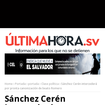
Home
Portada
portada
Clase política
Sánchez Cerén intercederá
por pronta canonización de beato Romero
Sánchez Cerén