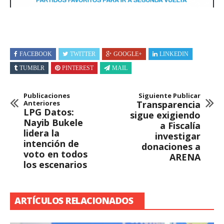
FACEBOOK
TWITTER
GOOGLE+
LINKEDIN
TUMBLR
PINTEREST
MAIL
Publicaciones
Siguiente Publicar
Anteriores
Transparencia
LPG Datos:
sigue exigiendo
Nayib Bukele
a Fiscalía
lidera la
investigar
intención de
donaciones a
voto en todos
ARENA
los escenarios
ARTÍCULOS RELACIONADOS