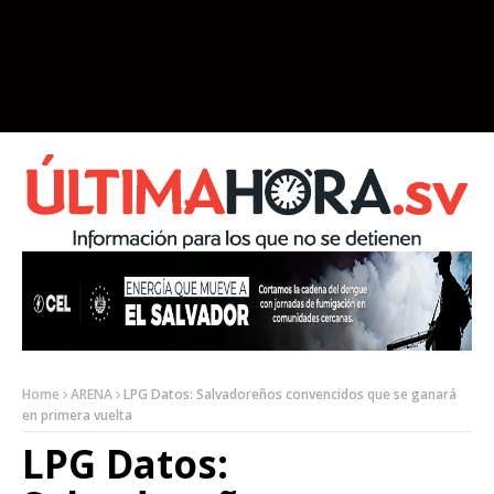
Home
ARENA
LPG Datos: Salvadoreños convencidos que se ganará
en primera vuelta
LPG Datos: