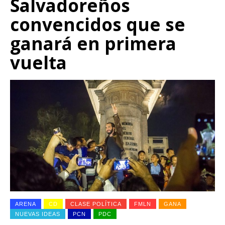
Salvadoreños
convencidos que se
ganará en primera
vuelta
ARENA
CD
CLASE POLÍTICA
FMLN
GANA
NUEVAS IDEAS
PCN
PDC