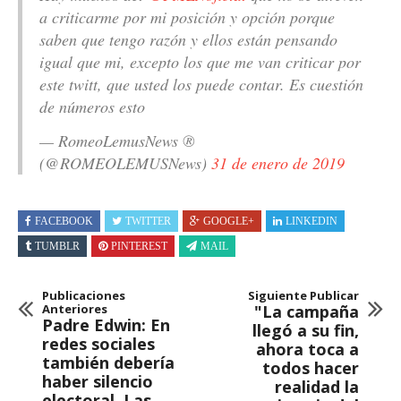
a criticarme por mi posición y opción porque
saben que tengo razón y ellos están pensando
igual que mi, excepto los que me van criticar por
este twitt, que usted los puede contar. Es cuestión
de números esto
— RomeoLemusNews ®
(@ROMEOLEMUSNews)
31 de enero de 2019
FACEBOOK
TWITTER
GOOGLE+
LINKEDIN
TUMBLR
PINTEREST
MAIL
Publicaciones
Siguiente Publicar
Anteriores
"La campaña
Padre Edwin: En
llegó a su fin,
redes sociales
ahora toca a
también debería
todos hacer
haber silencio
realidad la
electoral. Las