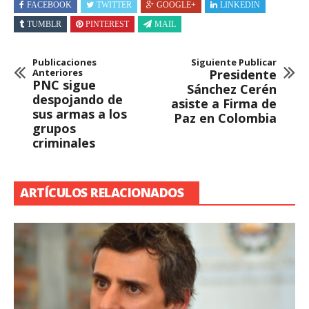
FACEBOOK
TWITTER
GOOGLE+
LINKEDIN
TUMBLR
PINTEREST
MAIL
Publicaciones
Siguiente Publicar
Anteriores
Presidente
PNC sigue
Sánchez Cerén
despojando de
asiste a Firma de
sus armas a los
Paz en Colombia
grupos
criminales
ARTÍCULOS RELACIONADOS