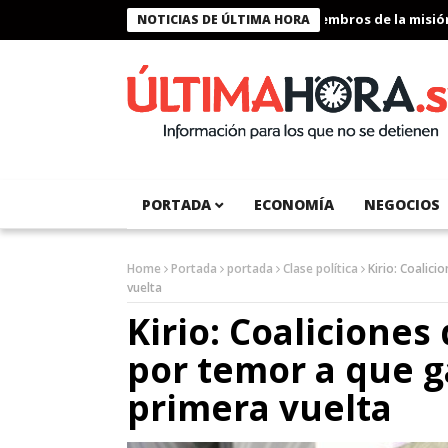
Presidente Bukele condecora a miembros de la misión hu
NOTICIAS DE ÚLTIMA HORA
PORTADA
ECONOMÍA
NEGOCIOS
Home
Portada
portada
Clase política
Kirio: Coalic
vuelta
Kirio: Coaliciones
por temor a que 
primera vuelta