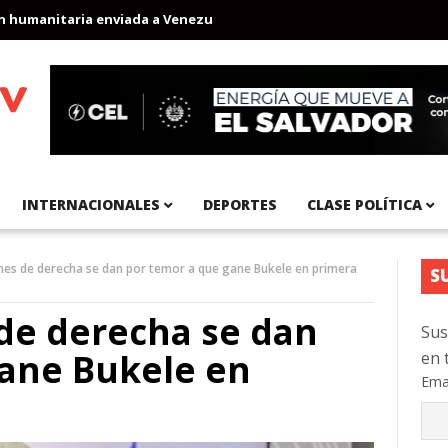
manitaria enviada a Venezuela
Aeropuerto Internacional del Pací
INTERNACIONALES
DEPORTES
CLASE POLÍTICA
iones de derecha se dan por temor a que gane Bukele en primera
S
 de derecha se dan
Sus
gane Bukele en
en 
Ema