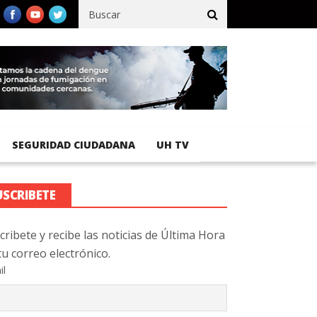
fico registra 92 % de avance en obras de terracería
Aeropuerto 
SEGURIDAD CIUDADANA
UH TV
USCRIBETE
cribete y recibe las noticias de Última Hora
tu correo electrónico.
il