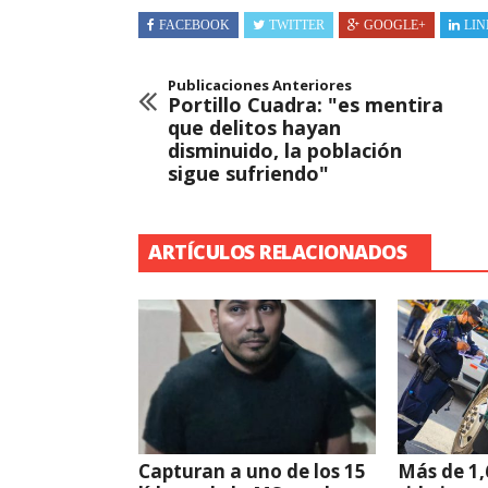
FACEBOOK
TWITTER
GOOGLE+
LIN
Publicaciones Anteriores
Portillo Cuadra: "es mentira
que delitos hayan
disminuido, la población
sigue sufriendo"
ARTÍCULOS RELACIONADOS
Capturan a uno de los 15
Más de 1,