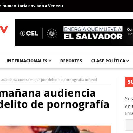
manitaria enviada a Venezuela
Aeropuerto Internacional del Pací
INTERNACIONALES
DEPORTES
CLASE POLÍTICA
audiencia contra mujer por delito de pornografía infantil
S
á mañana audiencia
Sus
delito de pornografía
en 
Ema