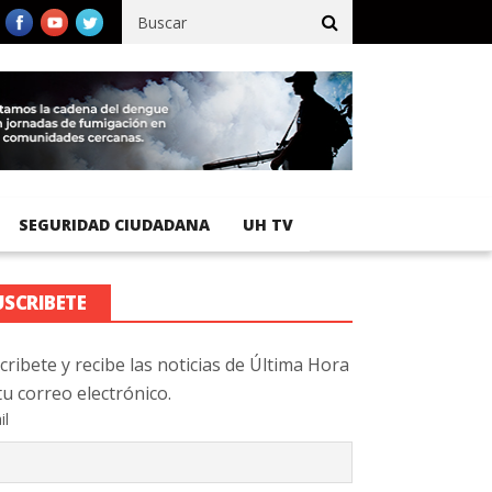
fico registra 92 % de avance en obras de terracería
Aeropuerto 
SEGURIDAD CIUDADANA
UH TV
USCRIBETE
cribete y recibe las noticias de Última Hora
tu correo electrónico.
il