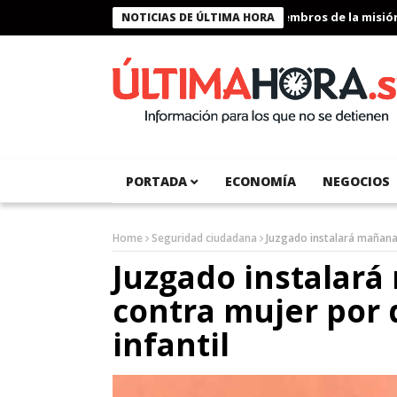
Presidente Bukele condecora a miembros de la misión hu
NOTICIAS DE ÚLTIMA HORA
PORTADA
ECONOMÍA
NEGOCIOS
Home
Seguridad ciudadana
Juzgado instalará mañana 
Juzgado instalar
contra mujer por 
infantil