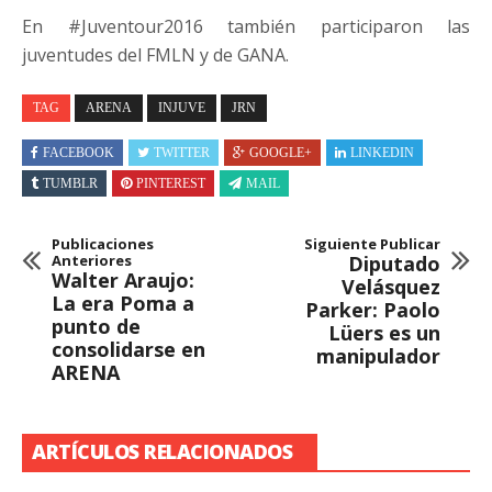
En #Juventour2016 también participaron las
juventudes del FMLN y de GANA.
TAG
ARENA
INJUVE
JRN
FACEBOOK
TWITTER
GOOGLE+
LINKEDIN
TUMBLR
PINTEREST
MAIL
Publicaciones
Siguiente Publicar
Anteriores
Diputado
Walter Araujo:
Velásquez
La era Poma a
Parker: Paolo
punto de
Lüers es un
consolidarse en
manipulador
ARENA
ARTÍCULOS RELACIONADOS