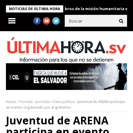
te Bukele condecora a miembros de la misión humanitaria enviada
NOTICIAS DE ÚLTIMA HORA
Home
Portada
portada
Clase política
Juventud de ARENA participa
en evento organizado por el gobierno
Juventud de ARENA
participa en evento