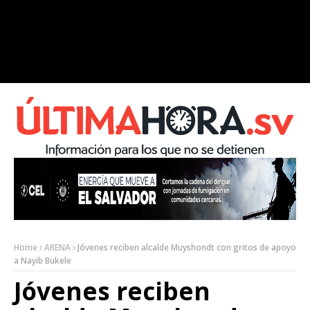
Home
ARENA
Jóvenes reciben alcalde Muyshondt con gritos de apoyo
a Nayib Bukele
Jóvenes reciben