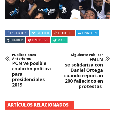
FACEBOOK
TWITTER
GOOGLE+
LINKEDIN
TUMBLR
PINTEREST
MAIL
Publicaciones
Siguiente Publicar
Anteriores
FMLN
PCN ve posible
se solidariza con
coalición política
Daniel Ortega
para
cuando reportan
presidenciales
200 fallecidos en
2019
protestas
ARTÍCULOS RELACIONADOS