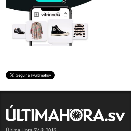
Última Hora SV ® 2016