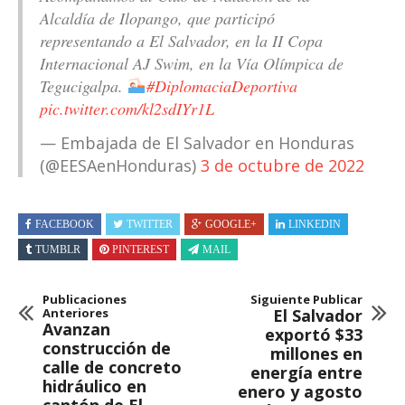
Alcaldía de Ilopango, que participó
representando a El Salvador, en la II Copa
Internacional AJ Swim, en la Vía Olímpica de
Tegucigalpa.
#DiplomaciaDeportiva
pic.twitter.com/kl2sdIYr1L
— Embajada de El Salvador en Honduras
(@EESAenHonduras)
3 de octubre de 2022
FACEBOOK
TWITTER
GOOGLE+
LINKEDIN
TUMBLR
PINTEREST
MAIL
Publicaciones
Siguiente Publicar
Anteriores
El Salvador
Avanzan
exportó $33
construcción de
millones en
calle de concreto
energía entre
hidráulico en
enero y agosto