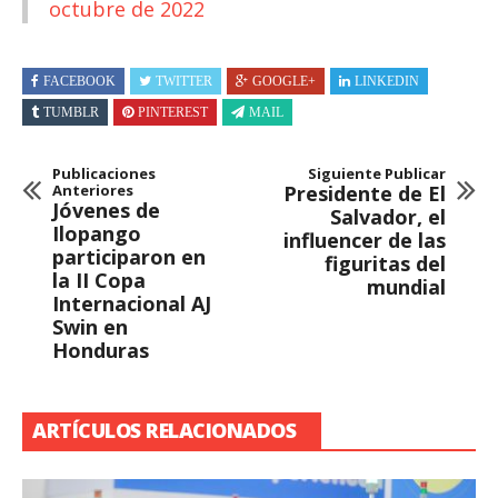
octubre de 2022
FACEBOOK
TWITTER
GOOGLE+
LINKEDIN
TUMBLR
PINTEREST
MAIL
Publicaciones
Siguiente Publicar
Anteriores
Presidente de El
Jóvenes de
Salvador, el
Ilopango
influencer de las
participaron en
figuritas del
la II Copa
mundial
Internacional AJ
Swin en
Honduras
ARTÍCULOS RELACIONADOS