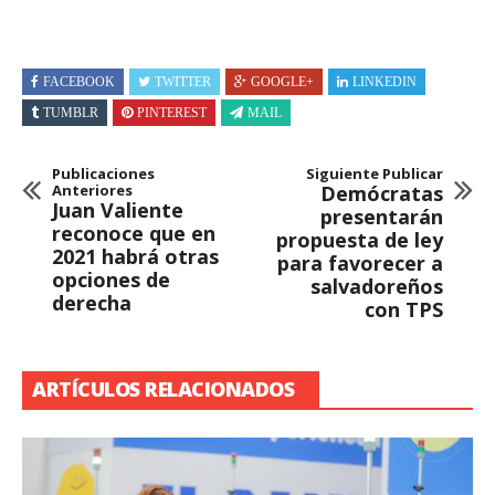
FACEBOOK
TWITTER
GOOGLE+
LINKEDIN
TUMBLR
PINTEREST
MAIL
Publicaciones
Siguiente Publicar
Anteriores
Demócratas
Juan Valiente
presentarán
reconoce que en
propuesta de ley
2021 habrá otras
para favorecer a
opciones de
salvadoreños
derecha
con TPS
ARTÍCULOS RELACIONADOS